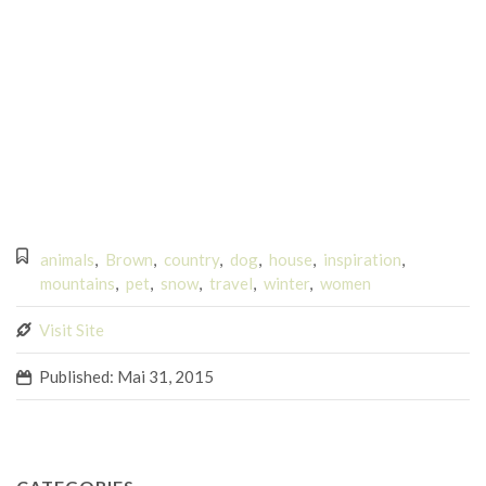
incidunt ut labore et dolore magnam aliquam quaerat
voluptatem. Ut enim ad minima veniam, quis nostrum
exercitationem ullam c orporis suscipit laboriosam, nisi ut
aliquid ex ea commodi consequatur? Quis autem vel eum iure
reprehenderit qui in ea voluptate velit esse quam nihil
molestiae consequatur, vel illum qui dolorem eum fugiat quo
voluptas nulla pariatur.
animals
,
Brown
,
country
,
dog
,
house
,
inspiration
,
mountains
,
pet
,
snow
,
travel
,
winter
,
women
Visit Site
Published: Mai 31, 2015