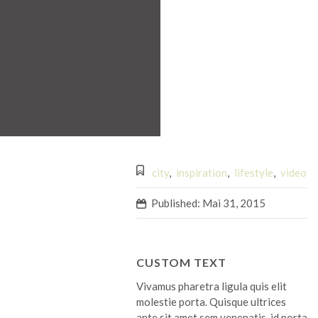
city
,
inspiration
,
lifestyle
,
video
Published: Mai 31, 2015
s pellentesque
s parturient
t eros semper,
uris, ac euismod
CUSTOM TEXT
mauris, mattis et
entum rutrum
Vivamus pharetra ligula quis elit
enim consectetur
molestie porta. Quisque ultrices
 nec lorem bibendum
ante sit amet sem venenatis, id porta