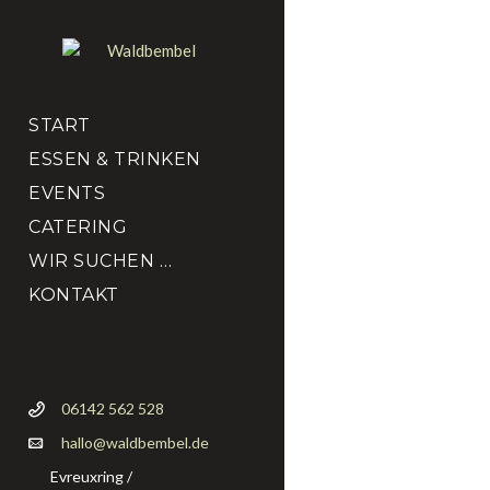
START
ESSEN & TRINKEN
EVENTS
CATERING
WIR SUCHEN …
KONTAKT
06142 562 528
hallo@waldbembel.de
Evreuxring /