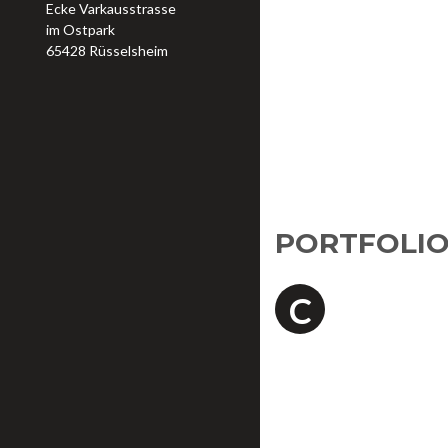
Ecke Varkausstrasse
im Ostpark
65428 Rüsselsheim
PORTFOLIO
urabitur digniss
C
enim risus, ut pu
montes, nascetur 
vulputate libero vel, eleif
nunc leo nec metus. Praesen
lorem sit amet, dapibus rh
auctor. Aliquam erat volu
ullamcorper nec vitae puru