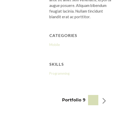
augue posuere. Aliquam bibendum
feugiat lacinia. Nullam tincidunt
fermentum. Aliquam
blandit erat ac porttitor.
a neque enim,
rhoncus justo.
Mauris quam magna,
CATEGORIES
tor auctor. Nulla
Mobile
 pharetra.
tium non sem at
SKILLS
rat massa commodo
udin.
Programming
Portfolio 9