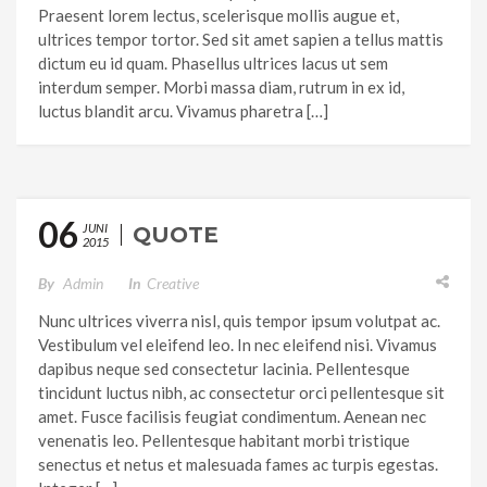
Praesent lorem lectus, scelerisque mollis augue et,
ultrices tempor tortor. Sed sit amet sapien a tellus mattis
dictum eu id quam. Phasellus ultrices lacus ut sem
interdum semper. Morbi massa diam, rutrum in ex id,
luctus blandit arcu. Vivamus pharetra […]
06
JUNI
QUOTE
2015
By
Admin
In
Creative
Nunc ultrices viverra nisl, quis tempor ipsum volutpat ac.
Vestibulum vel eleifend leo. In nec eleifend nisi. Vivamus
dapibus neque sed consectetur lacinia. Pellentesque
tincidunt luctus nibh, ac consectetur orci pellentesque sit
amet. Fusce facilisis feugiat condimentum. Aenean nec
venenatis leo. Pellentesque habitant morbi tristique
senectus et netus et malesuada fames ac turpis egestas.