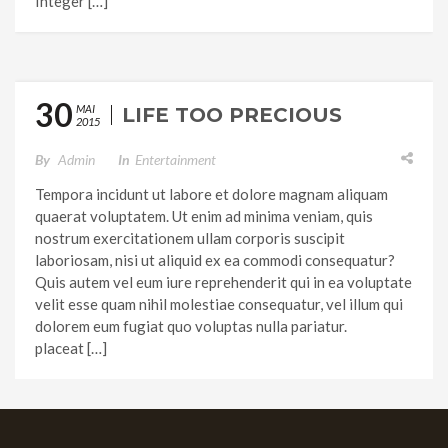
Integer […]
30
MAI
LIFE TOO PRECIOUS
2015
By
Admin
In
Entertainment
Tempora incidunt ut labore et dolore magnam aliquam
quaerat voluptatem. Ut enim ad minima veniam, quis
nostrum exercitationem ullam corporis suscipit
laboriosam, nisi ut aliquid ex ea commodi consequatur?
Quis autem vel eum iure reprehenderit qui in ea voluptate
velit esse quam nihil molestiae consequatur, vel illum qui
dolorem eum fugiat quo voluptas nulla pariatur.
placeat […]