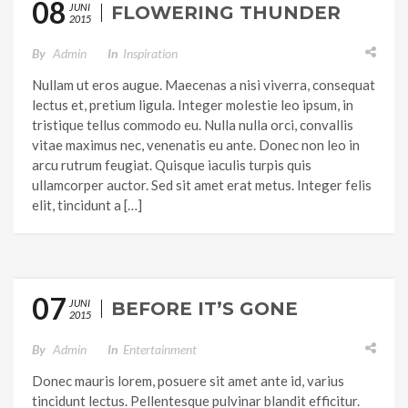
08
JUNI
FLOWERING THUNDER
2015
By
Admin
In
Inspiration
Nullam ut eros augue. Maecenas a nisi viverra, consequat
lectus et, pretium ligula. Integer molestie leo ipsum, in
tristique tellus commodo eu. Nulla nulla orci, convallis
vitae maximus nec, venenatis eu ante. Donec non leo in
arcu rutrum feugiat. Quisque iaculis turpis quis
ullamcorper auctor. Sed sit amet erat metus. Integer felis
elit, tincidunt a […]
07
JUNI
BEFORE IT’S GONE
2015
By
Admin
In
Entertainment
Donec mauris lorem, posuere sit amet ante id, varius
tincidunt lectus. Pellentesque pulvinar blandit efficitur.