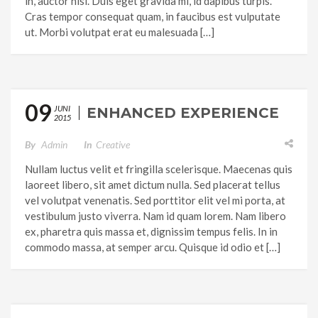
in, auctor nisl. Duis eget gravida mi, id dapibus turpis.
Cras tempor consequat quam, in faucibus est vulputate
ut. Morbi volutpat erat eu malesuada […]
09
JUNI
ENHANCED EXPERIENCE
2015
By
Admin
In
Creative
Nullam luctus velit et fringilla scelerisque. Maecenas quis
laoreet libero, sit amet dictum nulla. Sed placerat tellus
vel volutpat venenatis. Sed porttitor elit vel mi porta, at
vestibulum justo viverra. Nam id quam lorem. Nam libero
ex, pharetra quis massa et, dignissim tempus felis. In in
commodo massa, at semper arcu. Quisque id odio et […]