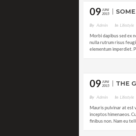
09
JUNI
SOME
2015
By
Admin
In
Lifestyle
Morbi dapibus sed ex ne
nulla rutrum risus feug
elementum imperdiet. P
09
JUNI
THE 
2015
By
Admin
In
Lifestyle
Mauris pulvinar at est 
inceptos himenaeos. Cur
finibus non. Nam eu tell