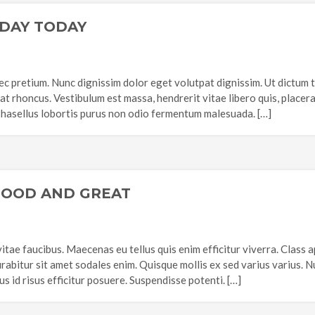
DAY TODAY
c pretium. Nunc dignissim dolor eget volutpat dignissim. Ut dictum tor
iat rhoncus. Vestibulum est massa, hendrerit vitae libero quis, place
hasellus lobortis purus non odio fermentum malesuada. […]
GOOD AND GREAT
vitae faucibus. Maecenas eu tellus quis enim efficitur viverra. Class 
abitur sit amet sodales enim. Quisque mollis ex sed varius varius. 
us id risus efficitur posuere. Suspendisse potenti. […]