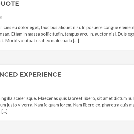
QUOTE
on
tricies eu dolor eget, faucibus aliquet nisi. In posuere congue eleme
an. Etiam in massa sollicitudin, tempus arcu in, auctor nisl. Duis eg
ut. Morbi volutpat erat eu malesuada […]
NCED EXPERIENCE
ringilla scelerisque. Maecenas quis laoreet libero, sit amet dictum nul
ulum justo viverra. Nam id quam lorem. Nam libero ex, pharetra quis m
 […]