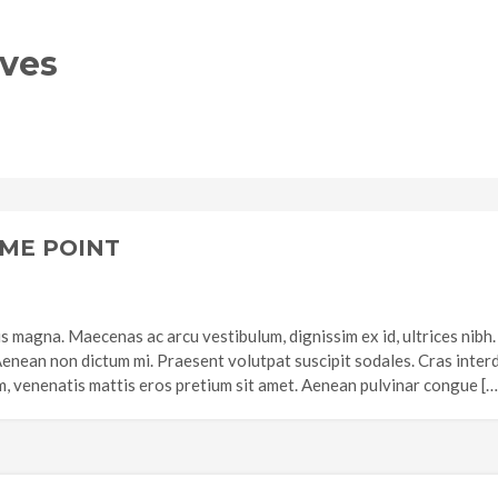
ives
OME POINT
s magna. Maecenas ac arcu vestibulum, dignissim ex id, ultrices nibh.
ean non dictum mi. Praesent volutpat suscipit sodales. Cras interd
, venenatis mattis eros pretium sit amet. Aenean pulvinar congue […