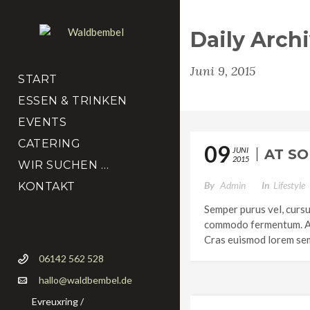
Daily Arch
Juni 9, 2015
START
ESSEN & TRINKEN
EVENTS
CATERING
09
JUNI
AT S
2015
WIR SUCHEN …
By
Admin
In
Lifestyle
KONTAKT
Semper purus vel, cursu
commodo fermentum. Aen
Cras euismod lorem sem
06142 562 528
hallo@waldbembel.de
Evreuxring /