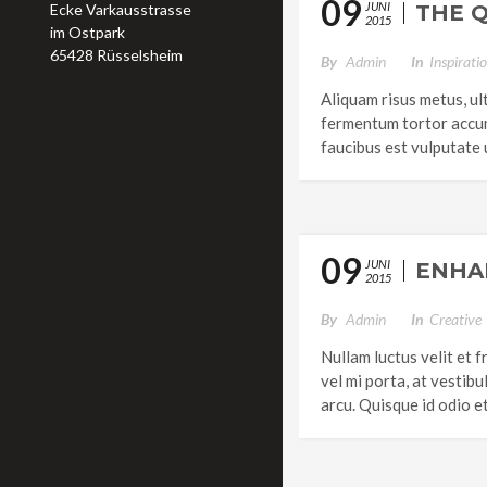
09
JUNI
Ecke Varkausstrasse
THE 
2015
im Ostpark
65428 Rüsselsheim
By
Admin
In
Inspirati
Aliquam risus metus, ul
fermentum tortor accums
faucibus est vulputate 
09
JUNI
ENHA
2015
By
Admin
In
Creative
Nullam luctus velit et f
vel mi porta, at vestib
arcu. Quisque id odio et