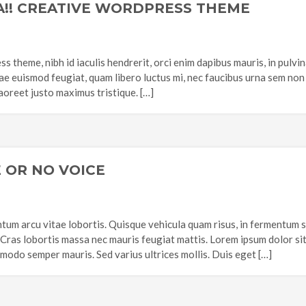
A!! CREATIVE WORDPRESS THEME
 theme, nibh id iaculis hendrerit, orci enim dapibus mauris, in pulvin
tae euismod feugiat, quam libero luctus mi, nec faucibus urna sem non 
laoreet justo maximus tristique. […]
 OR NO VOICE
tum arcu vitae lobortis. Quisque vehicula quam risus, in fermentum 
 Cras lobortis massa nec mauris feugiat mattis. Lorem ipsum dolor sit
odo semper mauris. Sed varius ultrices mollis. Duis eget […]