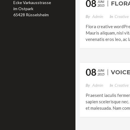
08
JUNI
Ecke Varkausstrasse
FLOR
2015
im Ostpark
65428 Rüsselsheim
By
Admin
In
Creative
Flora creative wordPress
Mauris aliquam, nisl vi
venenatis eros leo, ac 
08
JUNI
VOICE
2015
By
Admin
In
Creative
Praesent iaculis fermen
sapien scelerisque nec.
et malesuada. Nam comm