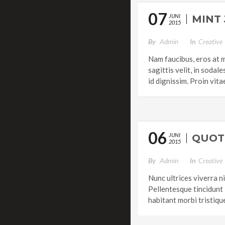
07
JUNI
MINT 
2015
By
Admin
In
Creative
Nam faucibus, eros at 
sagittis velit, in soda
id dignissim. Proin vit
06
JUNI
QUOT
2015
By
Admin
In
Creative
Nunc ultrices viverra n
Pellentesque tincidunt 
habitant morbi tristiqu