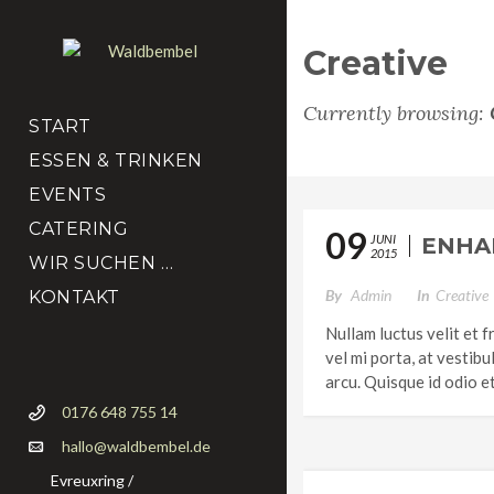
Creative
Currently browsing:
START
ESSEN & TRINKEN
EVENTS
CATERING
09
JUNI
ENHA
2015
WIR SUCHEN …
By
Admin
In
Creative
KONTAKT
Nullam luctus velit et f
vel mi porta, at vestib
arcu. Quisque id odio et
0176 648 755 14
hallo@waldbembel.de
Evreuxring /