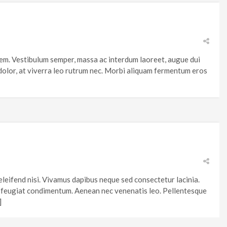
sem. Vestibulum semper, massa ac interdum laoreet, augue dui
m dolor, at viverra leo rutrum nec. Morbi aliquam fermentum eros
 eleifend nisi. Vivamus dapibus neque sed consectetur lacinia.
sis feugiat condimentum. Aenean nec venenatis leo. Pellentesque
]