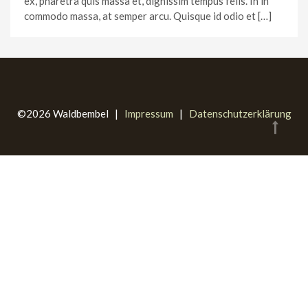
ex, pharetra quis massa et, dignissim tempus felis. In in
commodo massa, at semper arcu. Quisque id odio et […]
©2026 Waldbembel |
Impressum
|
Datenschutzerklärung