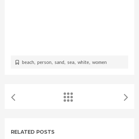
egestas magna. Vestibulum vitae dui nisi. Vivamus
tristique massa non turpis luctus malesuada et at quam.
Donec volutpat tellus vitae magna suscipit suscipit.
Pellentesque nec convallis augue. Duis nec elementum
orci. Aliquam auctor, velit in blandit finibus, leo mauris
congue justo, lobortis tristique orci risus elementum
enim. Nam sed rhoncus est, quis pharetra nibh.
beach
,
person
,
sand
,
sea
,
white
,
women
RELATED POSTS