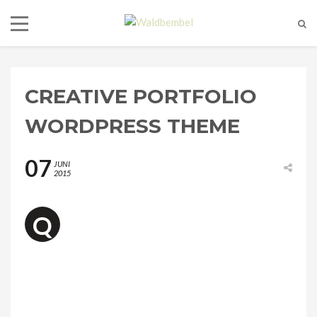
CREATIVE PORTFOLIO
WORDPRESS THEME
07
JUNI
2015
uisque ac facilisis nibh. Sed ac lacinia erat, a
Q
imperdiet massa. Ut sit amet est placerat,
eleifend erat id, eleifend dolor. Sed tincidunt
quam eget arcu varius feugiat. Ut consectetur tempus
tortor, id condimentum dolor pulvinar non. Nunc quis
metus mollis, molestie magna vitae, volutpat nulla. Lorem
ipsum dolor sit amet, consectetur adipiscing elit. Cras