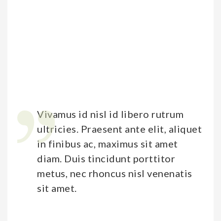
commodo nisi id egestas ultrices.
Aliquam ultrices est nulla, id efficitur felis semper vel.
Phasellus tempus porttitor felis sit amet sollicitudin.
Integer quis lacinia mi, ultrices dictum odio. Praesent eu
tellus aliquet, scelerisque tellus vitae, vehicula metus.
Nullam eget ligula varius tortor mollis semper. Etiam
pulvinar lorem at scelerisque dignissim. Nam sit amet
urna vitae sapien fermentum viverra in vitae massa.
Vivamus id nisl id libero rutrum
ultricies. Praesent ante elit, aliquet
in finibus ac, maximus sit amet
diam. Duis tincidunt porttitor
metus, nec rhoncus nisl venenatis
sit amet.
Integer eget bibendum lorem. Aliquam in posuere nisl, a