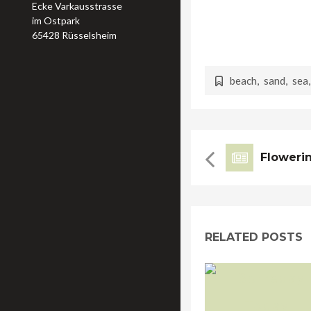
Ecke Varkausstrasse
euismod mi faucibus. Lo
im Ostpark
efficitur augue. Cras q
65428 Rüsselsheim
mattis. Quisque hendreri
beach
,
sand
,
sea
Floweri
RELATED POSTS