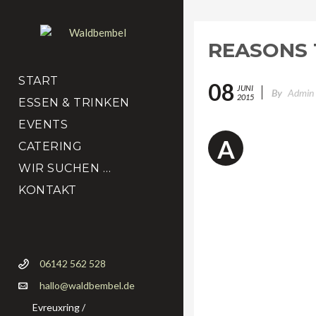
REASONS 
START
08
JUNI
By
Admin
2015
ESSEN & TRINKEN
EVENTS
enean tempor, 
A
CATERING
aliquam, nisl 
venenatis eros
WIR SUCHEN …
eget maximus arcu aliqu
KONTAKT
ornare.
Etiam hendrerit, nunc id
risus libero, volutpat i
ullamcorper. Aenean dign
06142 562 528
vulputate. Suspendisse 
hallo@waldbembel.de
Evreuxring /
Curabitur vitae nibh mi