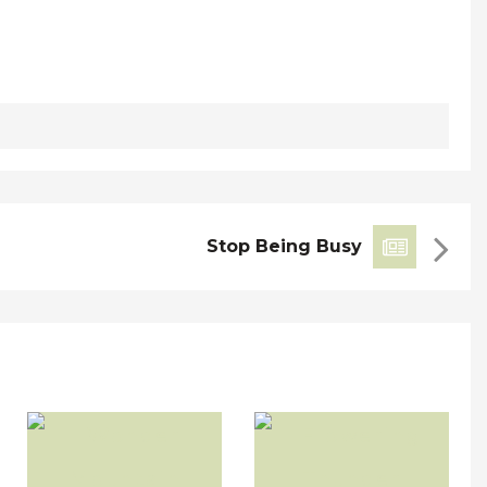
ue tortor ex. Donec nec libero maximus, tincidunt metus ac,
 tellus. Vivamus non rhoncus libero. Curabitur lacinia rutrum
Stop Being Busy