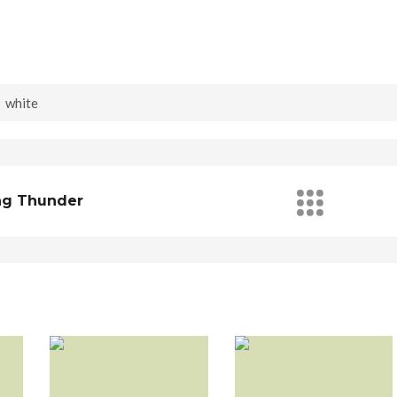
rem ipsum dolor sit amet, consectetur adipiscing elit. Mauris tristiq
uis eros et diam eleifend finibus lobortis in ante. Maecenas non risus
t elit tristique blandit porta.
,
white
ng Thunder