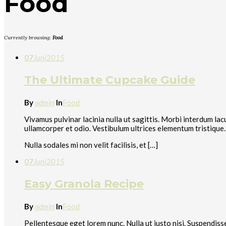
Food
Currently browsing:
Food
07
Juni
2015
The Ultimate Cupcake Guide
By
admin
In
Food
Vivamus pulvinar lacinia nulla ut sagittis. Morbi interdum 
ullamcorper et odio. Vestibulum ultrices elementum tristique. 
Nulla sodales mi non velit facilisis, et […]
07
Juni
2015
Easy Granola Recipe
By
admin
In
Food
Pellentesque eget lorem nunc. Nulla ut justo nisi. Suspendisse