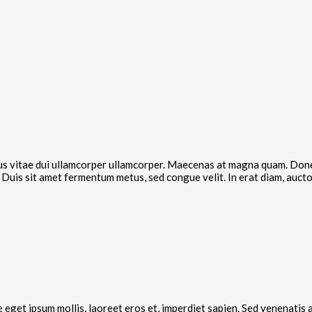
lacus vitae dui ullamcorper ullamcorper. Maecenas at magna quam. Do
Duis sit amet fermentum metus, sed congue velit. In erat diam, auctor 
 eget ipsum mollis, laoreet eros et, imperdiet sapien. Sed venenatis a