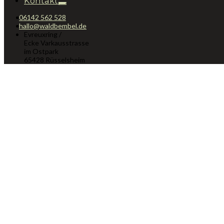
Kontakt
06142 562 528
hallo@waldbembel.de
Evreuxring /
Ecke Varkausstrasse
im Ostpark
65428 Rüsselsheim