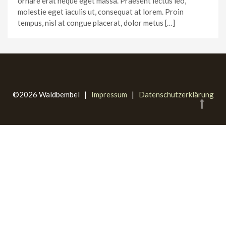
ornare erat neque eget massa. Praesent lectus leo,
molestie eget iaculis ut, consequat at lorem. Proin
tempus, nisl at congue placerat, dolor metus […]
©2026 Waldbembel |
Impressum
|
Datenschutzerklärung