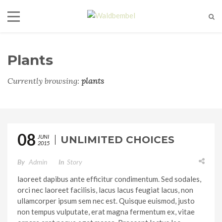
Plants
Currently browsing:
plants
08
JUNI
UNLIMITED CHOICES
2015
By
Admin
In
Story
laoreet dapibus ante efficitur condimentum. Sed sodales,
orci nec laoreet facilisis, lacus lacus feugiat lacus, non
ullamcorper ipsum sem nec est. Quisque euismod, justo
non tempus vulputate, erat magna fermentum ex, vitae